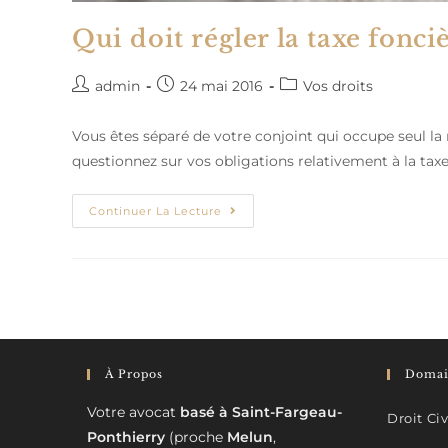
Qui doit régler la taxe fonci
Auteur/autrice
Publication
Post
admin
24 mai 2016
Vos droits
de
publiée :
category:
la
Vous êtes séparé de votre conjoint qui occupe seul la
publication :
questionnez sur vos obligations relativement à la tax
Qui
Continuer La Lecture
Doit
Régler
La
Taxe
Foncière
En
Cas
De
Séparation?
À Propos
Domain
Votre avocat
basé à Saint-Fargeau-
Droit Civ
Ponthierry
(proche
Melun
,