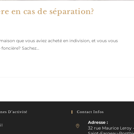
ère en cas de séparation?
 maison que vous aviez acheté en indivision, et vous vous
e foncière? Sachez…
es D’activité
Contact Infos
Adresse :
il
32 rue Maurice Leroy 
Saint-Fargeau-Ponthi