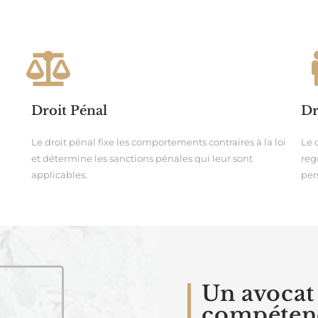
Droit Pénal
Dr
Le droit pénal fixe les comportements contraires à la loi
Le 
et détermine les sanctions pénales qui leur sont
reg
applicables.
per
Un avocat
compéten