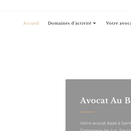
Accueil
Domaines d’activité
Votre avoc
Avocat Au 
Votre avocat basé à Sai
Dammarie-les-Lys, Savign