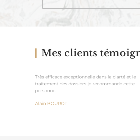
Mes clients témoig
Très efficace exceptionnelle dans la clarté et le
traitement des dossiers je recommande cette
personne.
Alain BOUROT