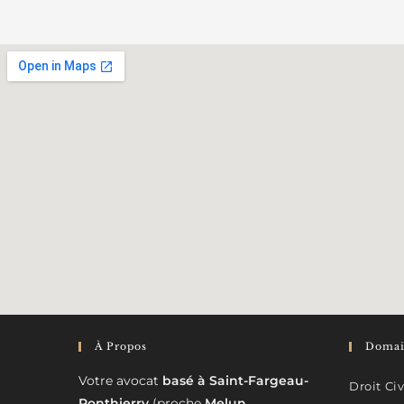
À Propos
Domain
Votre avocat
basé à Saint-Fargeau-
Droit Civ
Ponthierry
(proche
Melun
,