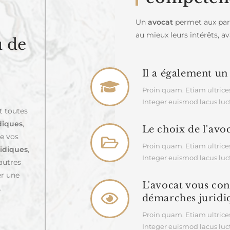
Un
avocat
permet aux part
au mieux leurs intérêts, a
u de
Il a également un 
Proin quam. Etiam ultrices
Integer euismod lacus lu
t toutes
diques
,
Le choix de l'avoc
e vos
Proin quam. Etiam ultrices
ridiques
,
Integer euismod lacus lu
’autres
er une
L'avocat vous cons
.
démarches juridiq
Proin quam. Etiam ultrices
Integer euismod lacus lu