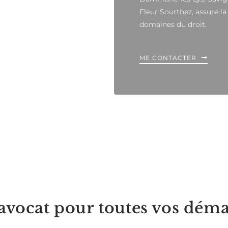
Fleur Sourthez, assure la
domaines du droit.
ME CONTACTER
 avocat pour toutes vos dém