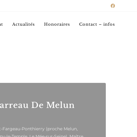
at
Actualités
Honoraires
Contact – infos
Barreau De Melun
nt-Fargeau-Ponthierry (proche Melun,
y-le-Temple, Le Mée-sur-Seine), Maître