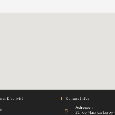
es D’activité
Contact Infos
Adresse :
il
32 rue Maurice Leroy 