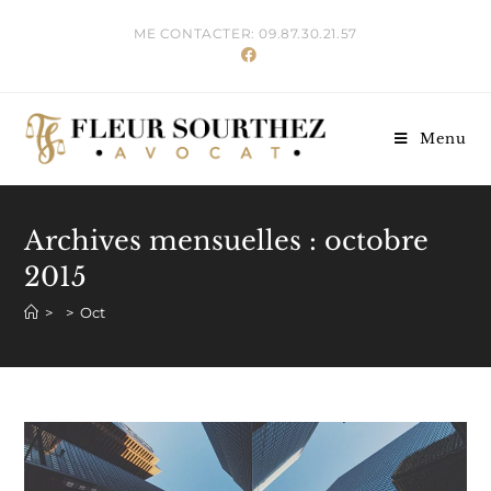
Skip
ME CONTACTER: 09.87.30.21.57
to
content
Menu
Archives mensuelles : octobre
2015
>
>
Oct