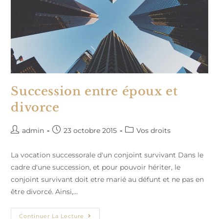
Succession entre époux et
divorce
Auteur/autrice
Publication
Post
admin
23 octobre 2015
Vos droits
de
publiée :
category:
la
La vocation successorale d'un conjoint survivant Dans le
publication :
cadre d'une succession, et pour pouvoir hériter, le
conjoint survivant doit etre marié au défunt et ne pas en
être divorcé. Ainsi,…
Succession
Continuer La Lecture