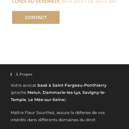
LUNDI AU VENDREDI.
9H À 12H ET DE 14H À 18H
CONTACT
À Propos
Votre avocat
basé à Saint-Fargeau-Ponthierry
(proche
Melun
,
Dammarie-les-Lys
,
Savigny-le-
Temple
,
Le Mée-sur-Seine
).
Maître Fleur Sourthez, assure la défense de vos
intérêts dans différents domaines du droit.